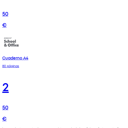
50
€
Cuaderno A4
80 páginas
2
50
€