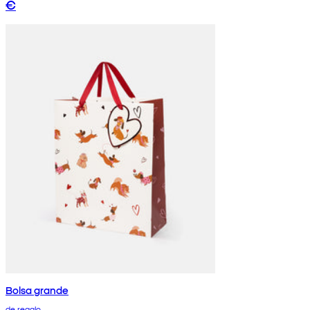
€
Bolsa grande
de regalo