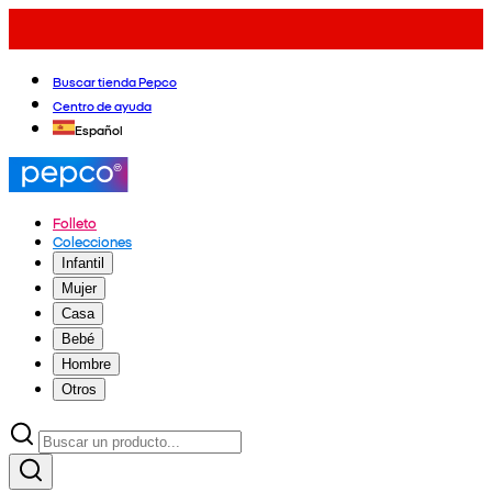
Buscar tienda Pepco
Centro de ayuda
Español
Folleto
Colecciones
Infantil
Mujer
Casa
Bebé
Hombre
Otros