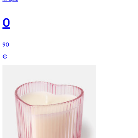
0
90
€