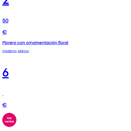
50
€
Florero con ornamentación floral
moderno, blanco
6
€