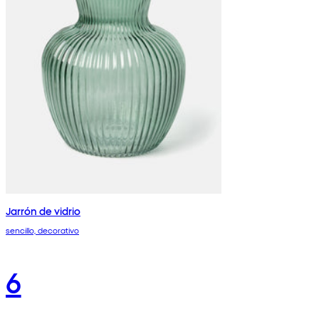
Jarrón de vidrio
sencillo, decorativo
6