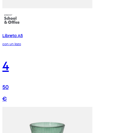
Libreta A5
con un lazo
4
50
€