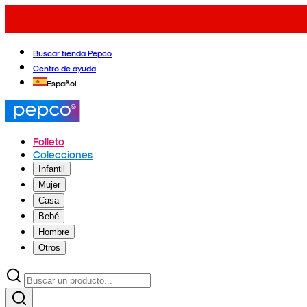
Buscar tienda Pepco
Centro de ayuda
Español
Folleto
Colecciones
Infantil
Mujer
Casa
Bebé
Hombre
Otros