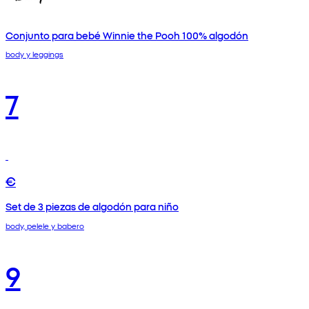
Conjunto para bebé Winnie the Pooh 100% algodón
body y leggings
7
€
Set de 3 piezas de algodón para niño
body, pelele y babero
9