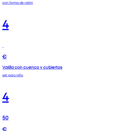
con forma de ratón
4
€
Vajilla con cuenco y cubiertos
set para niño
4
50
€