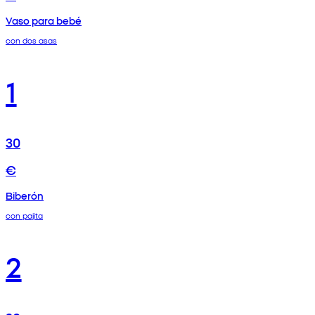
Vaso para bebé
con dos asas
1
30
€
Biberón
con pajita
2