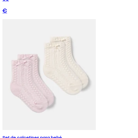
€
Set de calcetines para bebé