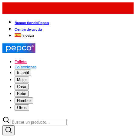
Buscar tienda Pepco
Centro de ayuda
Español
Folleto
Colecciones
Infantil
Mujer
Casa
Bebé
Hombre
Otros