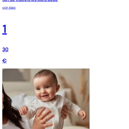
con lazo
1
30
€