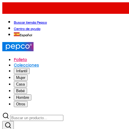
Buscar tienda Pepco
Centro de ayuda
Español
Folleto
Colecciones
Infantil
Mujer
Casa
Bebé
Hombre
Otros