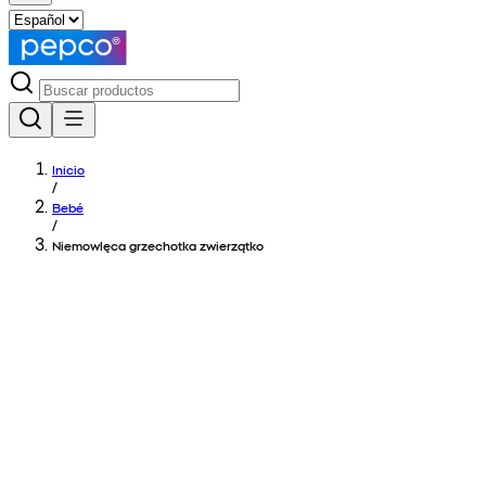
Inicio
/
Bebé
/
Niemowlęca grzechotka zwierzątko