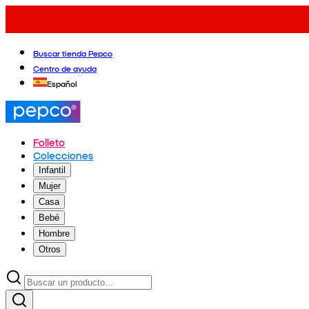
Buscar tienda Pepco
Centro de ayuda
Español
Folleto
Colecciones
Infantil
Mujer
Casa
Bebé
Hombre
Otros