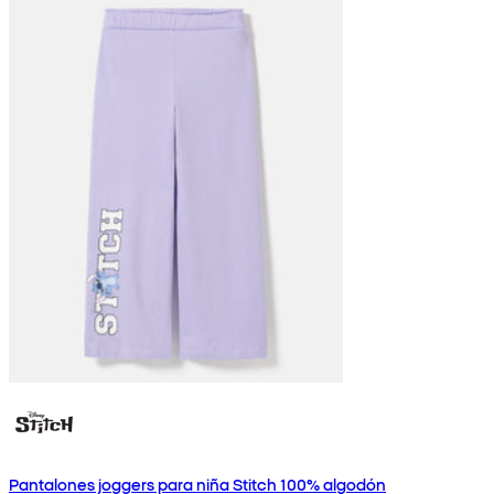
Pantalones joggers para niña Stitch 100% algodón