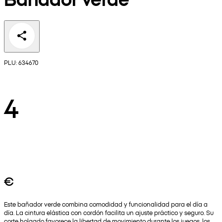
PLU: 634670
4
€
Este bañador verde combina comodidad y funcionalidad para el día a
día. La cintura elástica con cordón facilita un ajuste práctico y seguro. Su
corte holgado favorece la libertad de movimiento durante los juegos, los