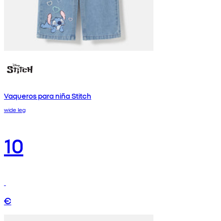
Vaqueros para niña Stitch
wide leg
10
€