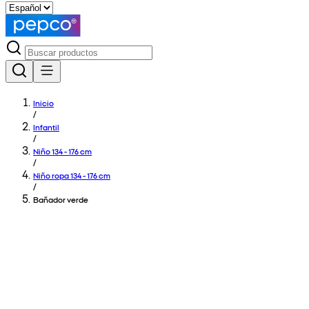
Inicio
/
Infantil
/
Niño 134 - 176 cm
/
Niño ropa 134 - 176 cm
/
Bañador verde