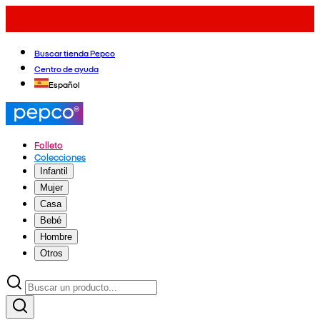
Buscar tienda Pepco
Centro de ayuda
Español
Folleto
Colecciones
Infantil
Mujer
Casa
Bebé
Hombre
Otros