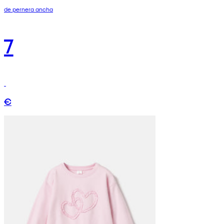
de pernera ancha
7
€