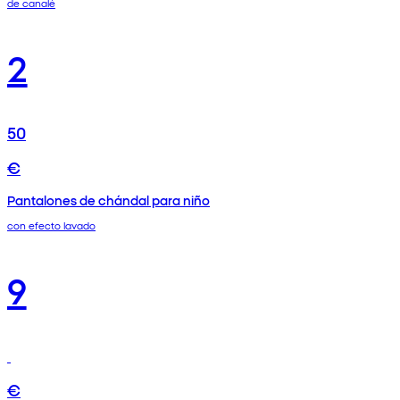
de canalé
2
50
€
Pantalones de chándal para niño
con efecto lavado
9
€