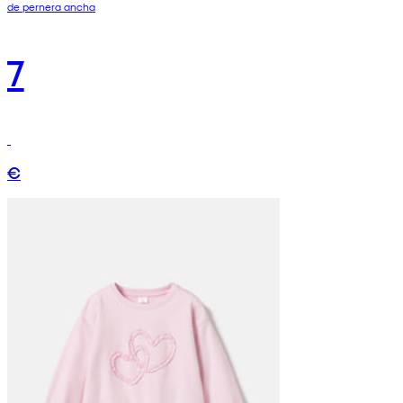
de pernera ancha
7
€