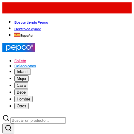
Buscar tienda Pepco
Centro de ayuda
Español
Folleto
Colecciones
Infantil
Mujer
Casa
Bebé
Hombre
Otros