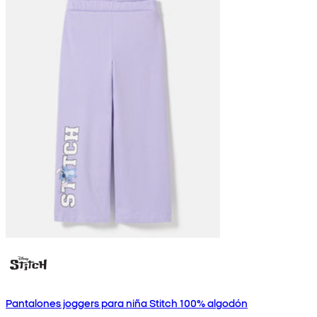
Pantalones joggers para niña Stitch 100% algodón