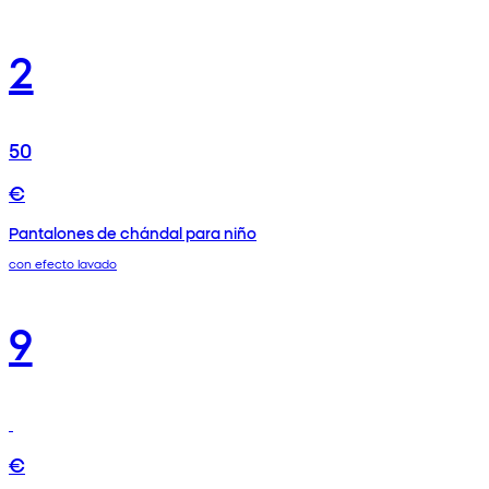
2
50
€
Pantalones de chándal para niño
con efecto lavado
9
€