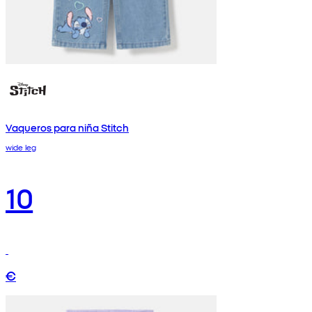
Vaqueros para niña Stitch
wide leg
10
€