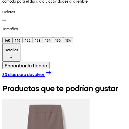
cómoda para el día a día y actividades al aire libre.
Colores
Tamaños
140
146
152
158
164
170
134
Detalles
Encontrar la tienda
30 días para devolver
Productos que te podrían gustar