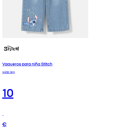
Vaqueros para niña Stitch
wide leg
10
€