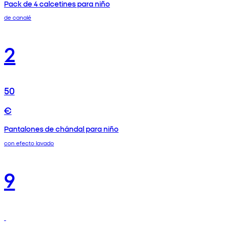
Pack de 4 calcetines para niño
de canalé
2
50
€
Pantalones de chándal para niño
con efecto lavado
9