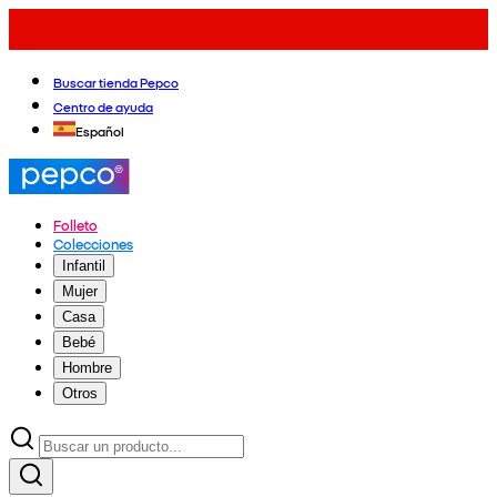
Buscar tienda Pepco
Centro de ayuda
Español
Folleto
Colecciones
Infantil
Mujer
Casa
Bebé
Hombre
Otros