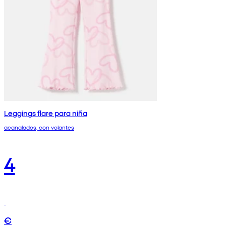
Leggings flare para niña
acanalados, con volantes
4
€