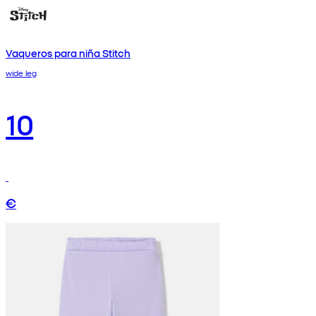
Vaqueros para niña Stitch
wide leg
10
€