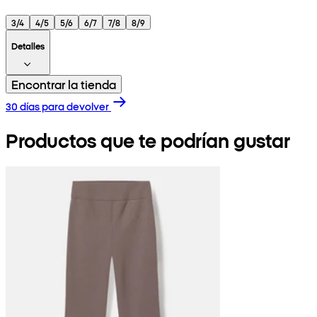
3/4
4/5
5/6
6/7
7/8
8/9
Detalles
Encontrar la tienda
30 días para devolver
Productos que te podrían gustar