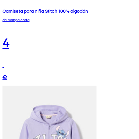
Camiseta para niña Stitch 100% algodón
de manga corta
4
€