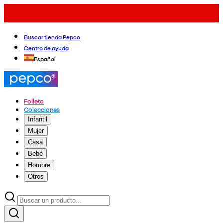
Buscar tienda Pepco
Centro de ayuda
Español
Folleto
Colecciones
Infantil
Mujer
Casa
Bebé
Hombre
Otros