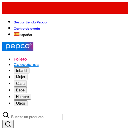
Buscar tienda Pepco
Centro de ayuda
Español
Folleto
Colecciones
Infantil
Mujer
Casa
Bebé
Hombre
Otros