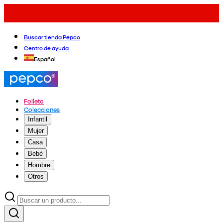
Buscar tienda Pepco
Centro de ayuda
Español
Folleto
Colecciones
Infantil
Mujer
Casa
Bebé
Hombre
Otros