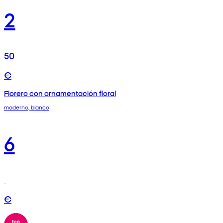
2
50
€
Florero con ornamentación floral
moderno, blanco
6
€