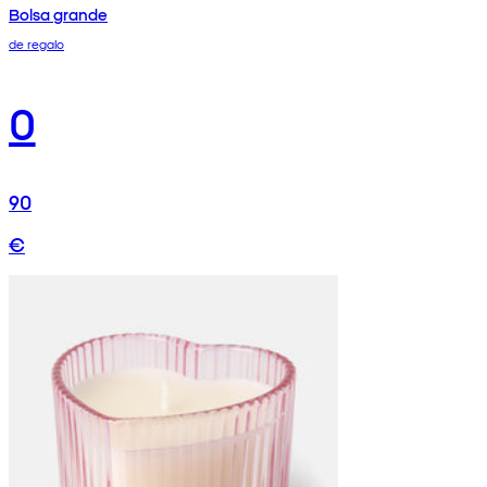
Bolsa grande
de regalo
0
90
€