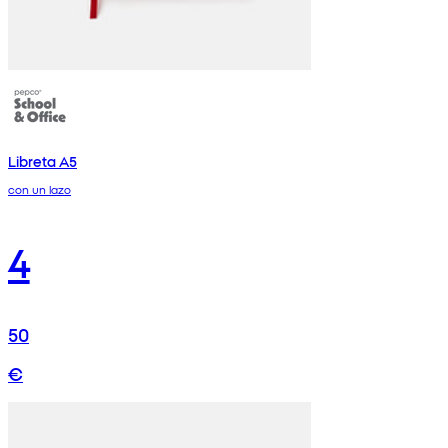
Libreta A5
con un lazo
4
50
€