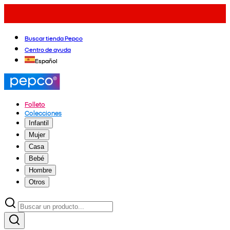
Buscar tienda Pepco
Centro de ayuda
Español
Folleto
Colecciones
Infantil
Mujer
Casa
Bebé
Hombre
Otros