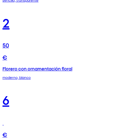
sencillo, transparente
2
50
€
Florero con ornamentación floral
moderno, blanco
6
€