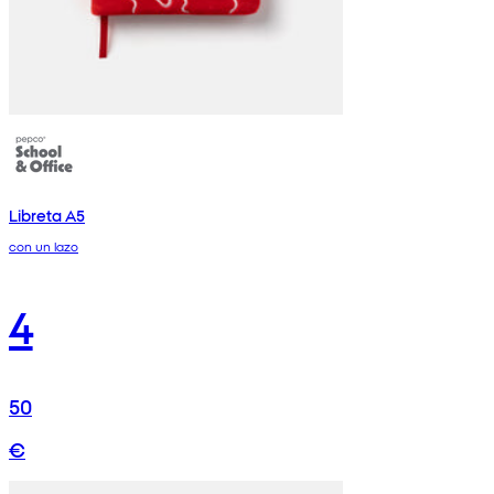
Libreta A5
con un lazo
4
50
€