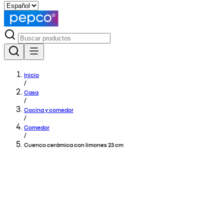
Inicio
/
Casa
/
Cocina y comedor
/
Comedor
/
Cuenco cerámica con limones 23 cm