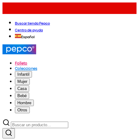
Buscar tienda Pepco
Centro de ayuda
Español
Folleto
Colecciones
Infantil
Mujer
Casa
Bebé
Hombre
Otros