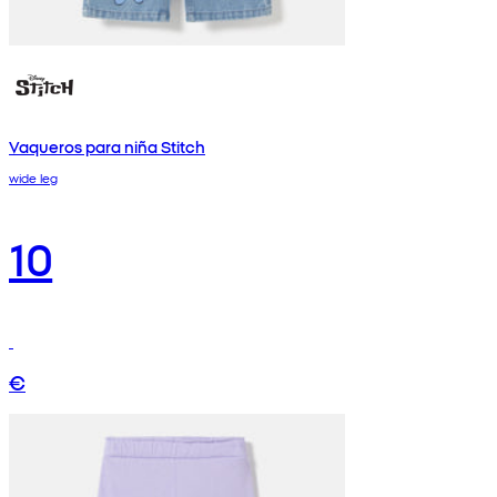
Vaqueros para niña Stitch
wide leg
10
€