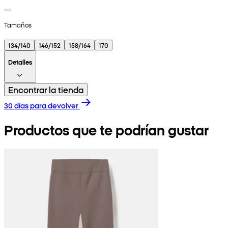
Tamaños
134/140
146/152
158/164
170
Detalles
Encontrar la tienda
30 días para devolver
Productos que te podrían gustar