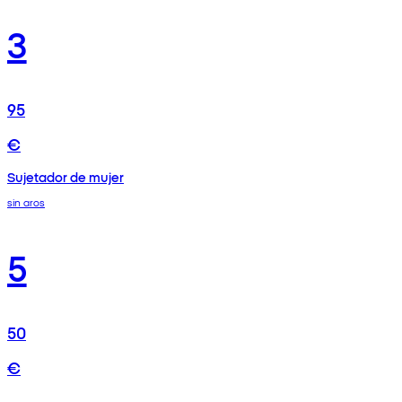
3
95
€
Sujetador de mujer
sin aros
5
50
€