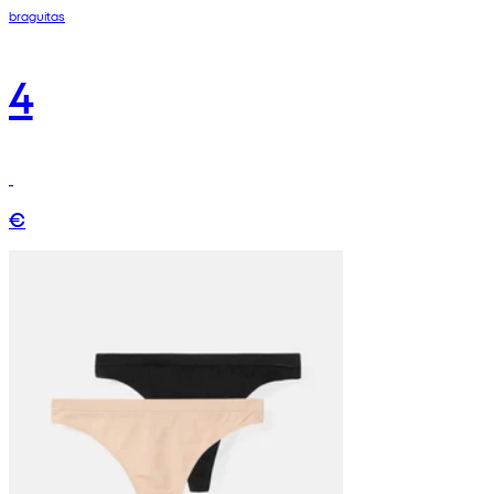
braguitas
4
€