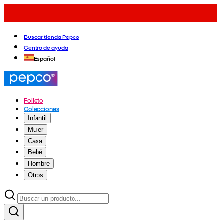
Buscar tienda Pepco
Centro de ayuda
Español
Folleto
Colecciones
Infantil
Mujer
Casa
Bebé
Hombre
Otros