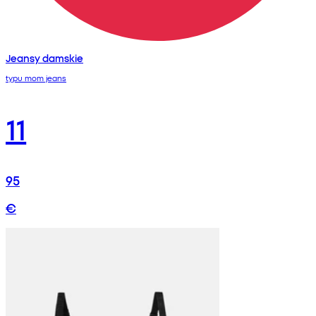
Jeansy damskie
typu mom jeans
11
95
€