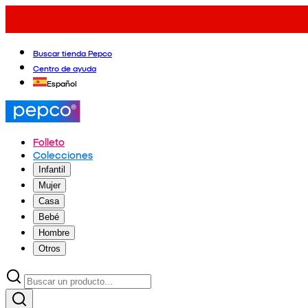
Buscar tienda Pepco
Centro de ayuda
Español
Folleto
Colecciones
Infantil
Mujer
Casa
Bebé
Hombre
Otros