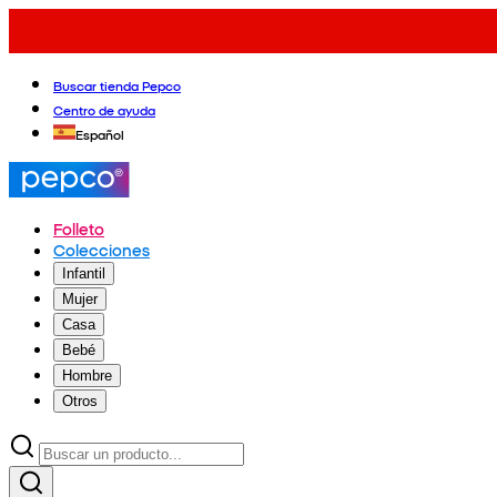
Buscar tienda Pepco
Centro de ayuda
Español
Folleto
Colecciones
Infantil
Mujer
Casa
Bebé
Hombre
Otros