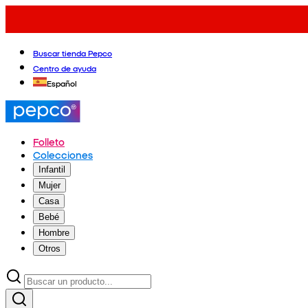
Buscar tienda Pepco
Centro de ayuda
Español
Folleto
Colecciones
Infantil
Mujer
Casa
Bebé
Hombre
Otros