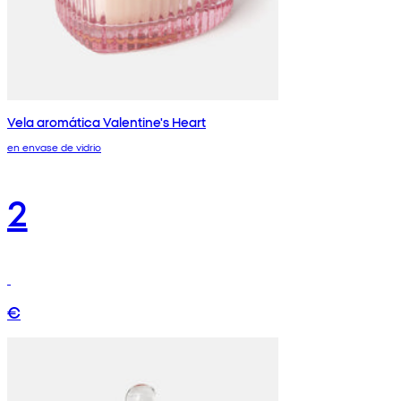
Vela aromática Valentine's Heart
en envase de vidrio
2
€