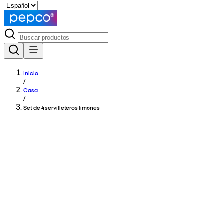
Inicio
/
Casa
/
Set de 4 servilleteros limones