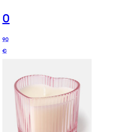
0
90
€