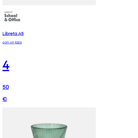
Libreta A5
con un lazo
4
50
€