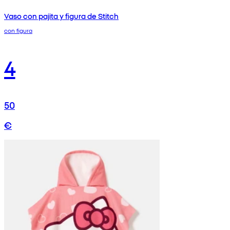
Vaso con pajita y figura de Stitch
con figura
4
50
€