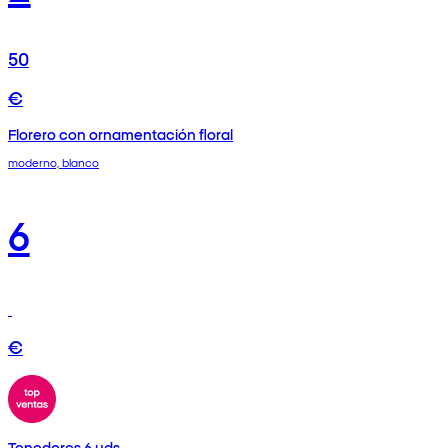
50
€
Florero con ornamentación floral
moderno, blanco
6
€
Tenedores 6 uds.