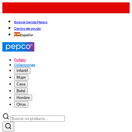
Buscar tienda Pepco
Centro de ayuda
Español
Folleto
Colecciones
Infantil
Mujer
Casa
Bebé
Hombre
Otros