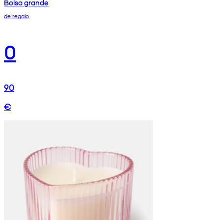
Bolsa grande
de regalo
0
90
€