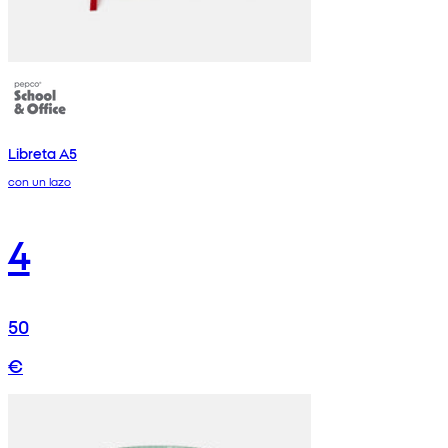
Libreta A5
con un lazo
4
50
€