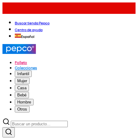
Buscar tienda Pepco
Centro de ayuda
Español
Folleto
Colecciones
Infantil
Mujer
Casa
Bebé
Hombre
Otros