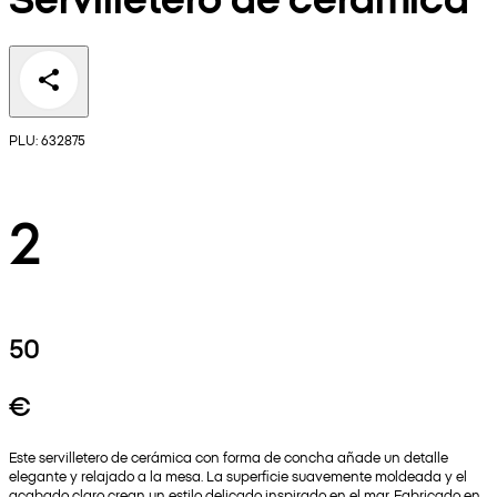
PLU: 632875
2
50
€
Este servilletero de cerámica con forma de concha añade un detalle
elegante y relajado a la mesa. La superficie suavemente moldeada y el
acabado claro crean un estilo delicado inspirado en el mar. Fabricado en