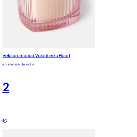
Vela aromática Valentine's Heart
en envase de vidrio
2
€