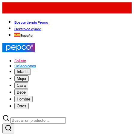
Buscar tienda Pepco
Centro de ayuda
Español
Folleto
Colecciones
Infantil
Mujer
Casa
Bebé
Hombre
Otros