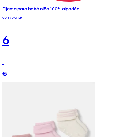
Pijama para bebé niña 100% algodón
con volante
6
€