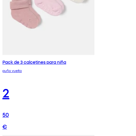
Pack de 3 calcetines para niña
puño vuelto
2
50
€