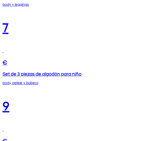
body y leggings
7
€
Set de 3 piezas de algodón para niño
body, pelele y babero
9
€