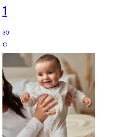
1
30
€