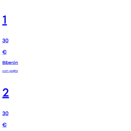
1
30
€
Biberón
con pajita
2
30
€