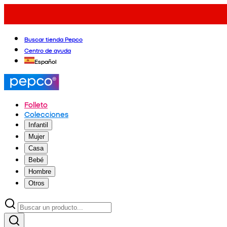
Buscar tienda Pepco
Centro de ayuda
Español
Folleto
Colecciones
Infantil
Mujer
Casa
Bebé
Hombre
Otros