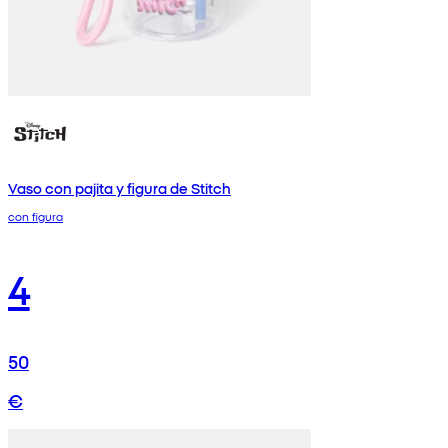
Vaso con pajita y figura de Stitch
con figura
4
50
€