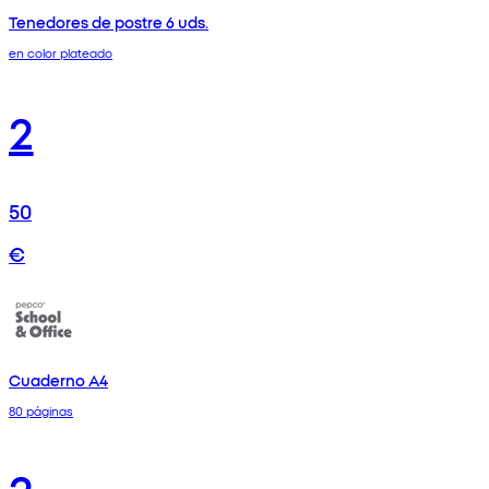
Tenedores de postre 6 uds.
en color plateado
2
50
€
Cuaderno A4
80 páginas
2