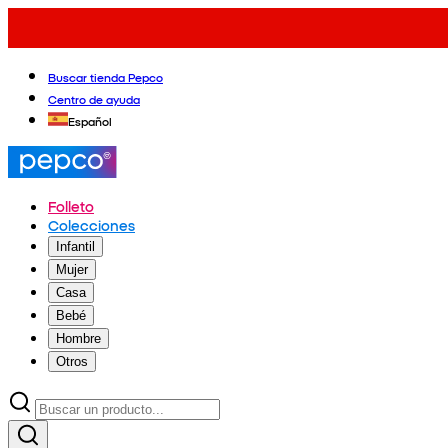
Buscar tienda Pepco
Centro de ayuda
Español
Folleto
Colecciones
Infantil
Mujer
Casa
Bebé
Hombre
Otros