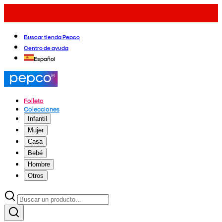
Buscar tienda Pepco
Centro de ayuda
Español
Folleto
Colecciones
Infantil
Mujer
Casa
Bebé
Hombre
Otros