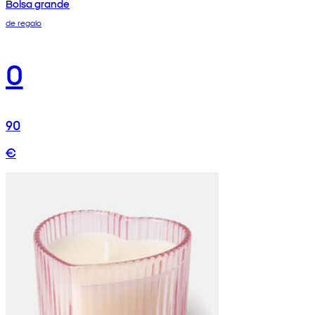
Bolsa grande
de regalo
0
90
€