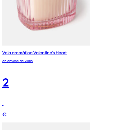
Vela aromática Valentine's Heart
en envase de vidrio
2
€