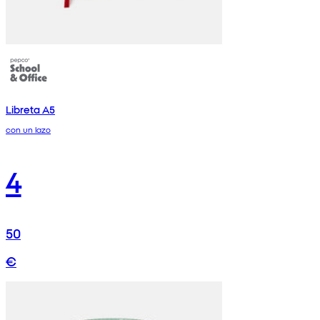
Libreta A5
con un lazo
4
50
€