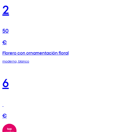
2
50
€
Florero con ornamentación floral
moderno, blanco
6
€