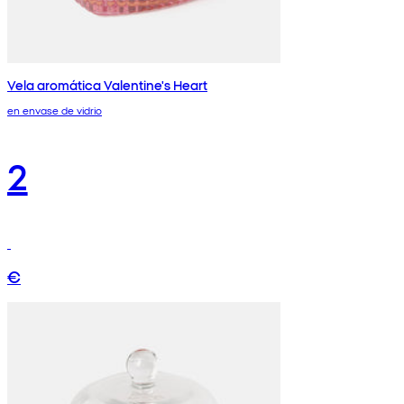
Vela aromática Valentine's Heart
en envase de vidrio
2
€