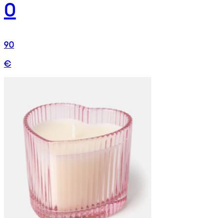
0
90
€