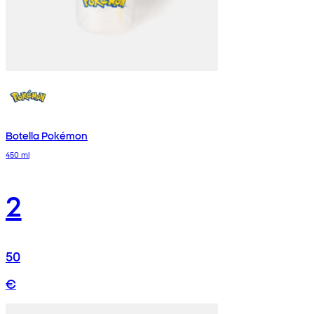
Botella Pokémon
450 ml
2
50
€