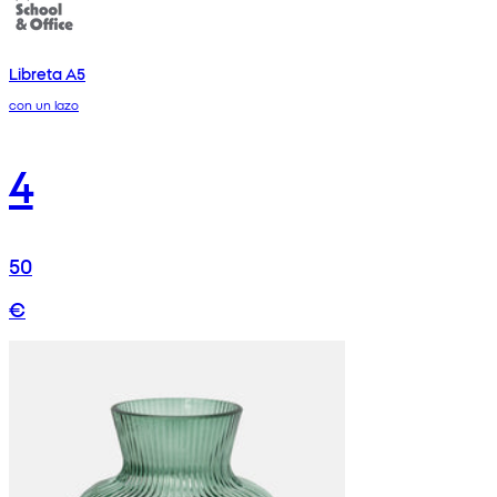
Libreta A5
con un lazo
4
50
€