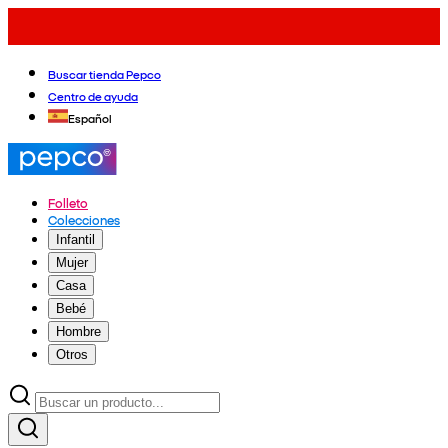
Buscar tienda Pepco
Centro de ayuda
Español
Folleto
Colecciones
Infantil
Mujer
Casa
Bebé
Hombre
Otros