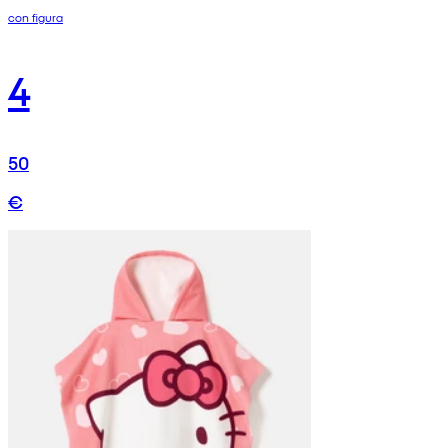
con figura
4
50
€