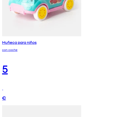
Muñeca para niños
con coche
5
€