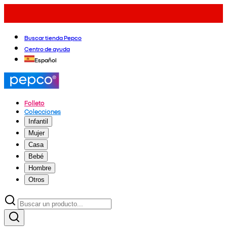
Buscar tienda Pepco
Centro de ayuda
Español
Folleto
Colecciones
Infantil
Mujer
Casa
Bebé
Hombre
Otros