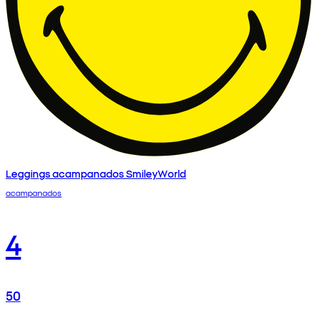
Leggings acampanados SmileyWorld
acampanados
4
50