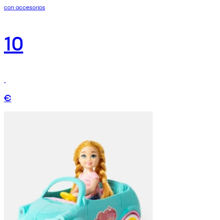
con accesorios
10
€