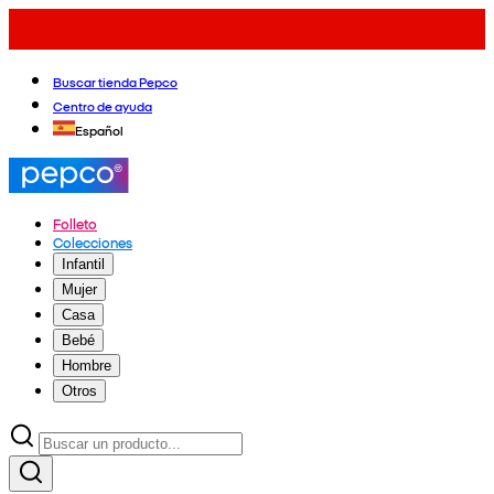
Buscar tienda Pepco
Centro de ayuda
Español
Folleto
Colecciones
Infantil
Mujer
Casa
Bebé
Hombre
Otros