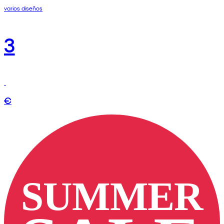
varios diseños
3
€