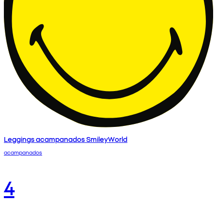
Leggings acampanados SmileyWorld
acampanados
4