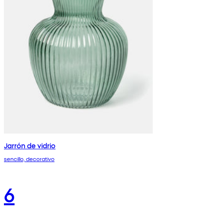
Jarrón de vidrio
sencillo, decorativo
6