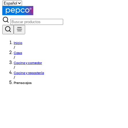
Inicio
/
Casa
/
Cocina y comedor
/
Cocina y repostería
/
Prensa ajos