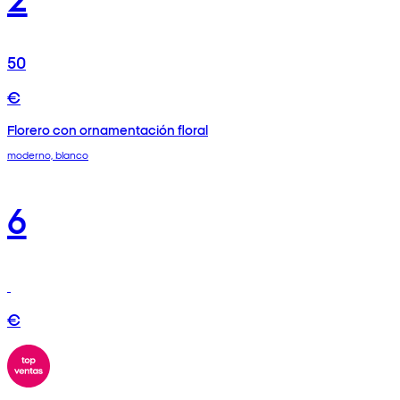
50
€
Florero con ornamentación floral
moderno, blanco
6
€