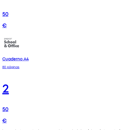
50
€
Cuaderno A4
80 páginas
2
50
€