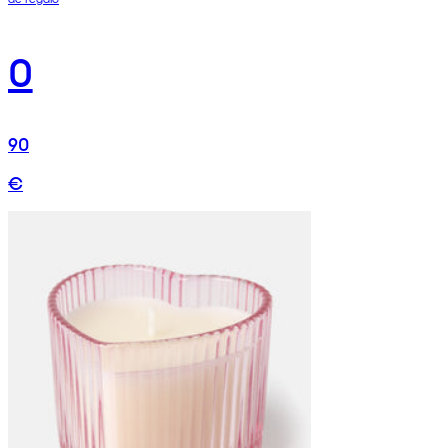
0
90
€