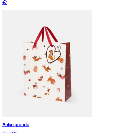
€
Bolsa grande
de regalo