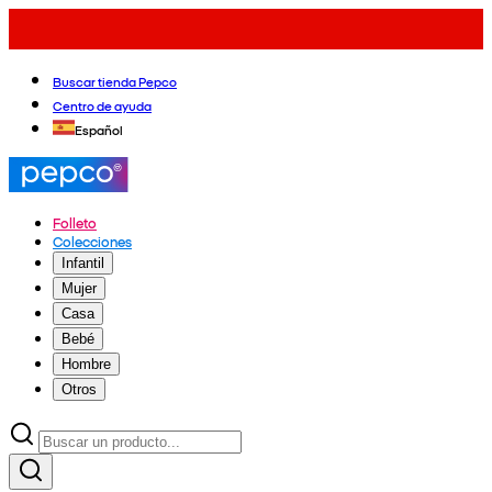
Buscar tienda Pepco
Centro de ayuda
Español
Folleto
Colecciones
Infantil
Mujer
Casa
Bebé
Hombre
Otros