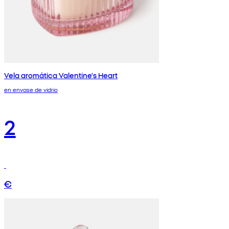
Vela aromática Valentine's Heart
en envase de vidrio
2
€