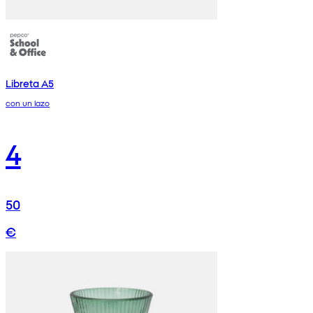
Libreta A5
con un lazo
4
50
€