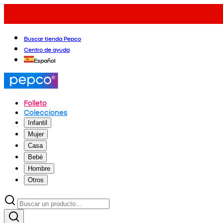
Buscar tienda Pepco
Centro de ayuda
Español
Folleto
Colecciones
Infantil
Mujer
Casa
Bebé
Hombre
Otros