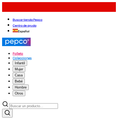
Buscar tienda Pepco
Centro de ayuda
Español
Folleto
Colecciones
Infantil
Mujer
Casa
Bebé
Hombre
Otros