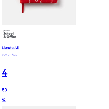
Libreta A5
con un lazo
4
50
€