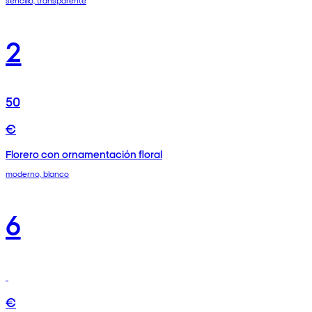
sencillo, transparente
2
50
€
Florero con ornamentación floral
moderno, blanco
6
€