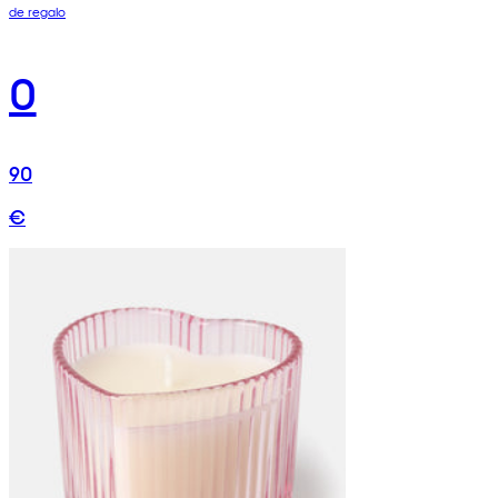
de regalo
0
90
€