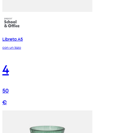
Libreta A5
con un lazo
4
50
€