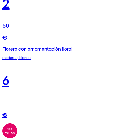
2
50
€
Florero con ornamentación floral
moderno, blanco
6
€