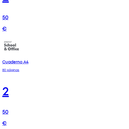
50
€
Cuaderno A4
80 páginas
2
50
€