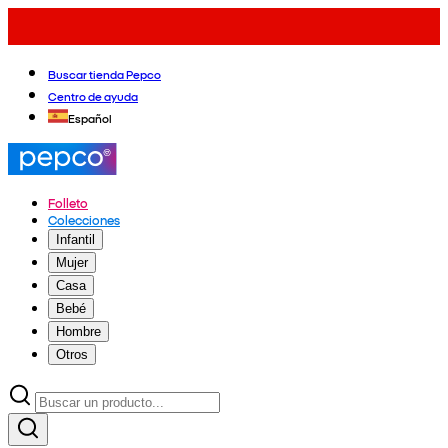
Buscar tienda Pepco
Centro de ayuda
Español
Folleto
Colecciones
Infantil
Mujer
Casa
Bebé
Hombre
Otros