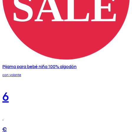
Pijama para bebé niña 100% algodón
con volante
6
€