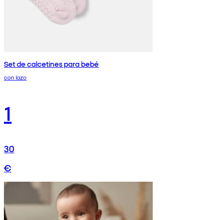
Set de calcetines para bebé
con lazo
1
30
€