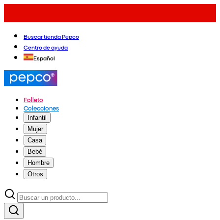
Buscar tienda Pepco
Centro de ayuda
Español
Folleto
Colecciones
Infantil
Mujer
Casa
Bebé
Hombre
Otros