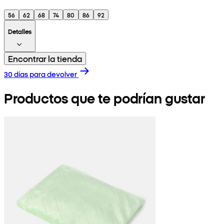
56
62
68
74
80
86
92
Detalles
Encontrar la tienda
30 días para devolver
Productos que te podrían gustar