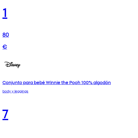
1
80
€
Conjunto para bebé Winnie the Pooh 100% algodón
body y leggings
7