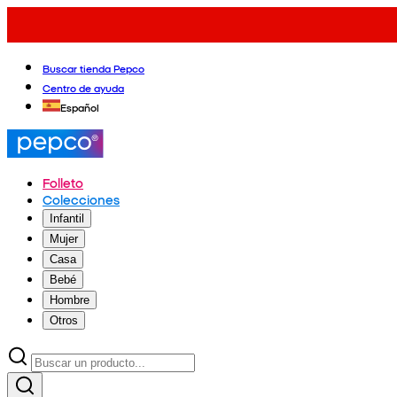
Buscar tienda Pepco
Centro de ayuda
Español
Folleto
Colecciones
Infantil
Mujer
Casa
Bebé
Hombre
Otros