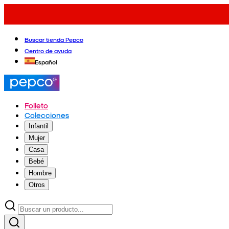
Buscar tienda Pepco
Centro de ayuda
Español
Folleto
Colecciones
Infantil
Mujer
Casa
Bebé
Hombre
Otros