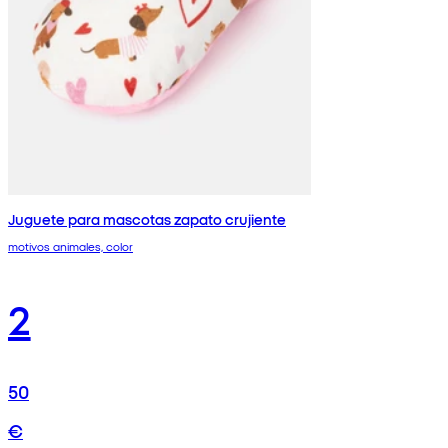
Juguete para mascotas zapato crujiente
motivos animales, color
2
50
€