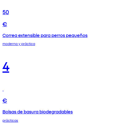
50
€
Correa extensible para perros pequeños
moderna y práctica
4
€
Bolsas de basura biodegradables
prácticas