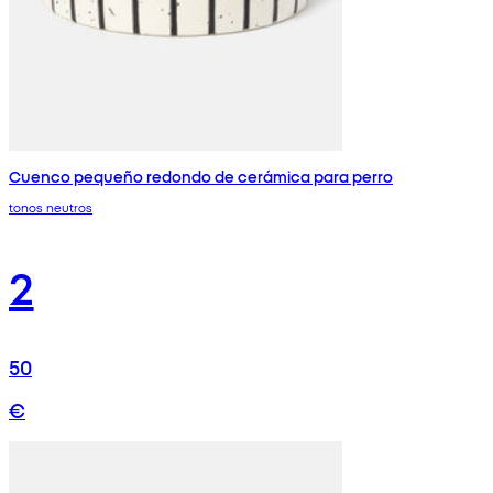
Cuenco pequeño redondo de cerámica para perro
tonos neutros
2
50
€