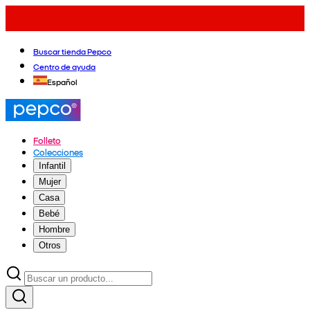
Buscar tienda Pepco
Centro de ayuda
Español
Folleto
Colecciones
Infantil
Mujer
Casa
Bebé
Hombre
Otros