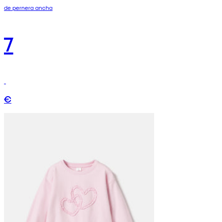
de pernera ancha
7
€