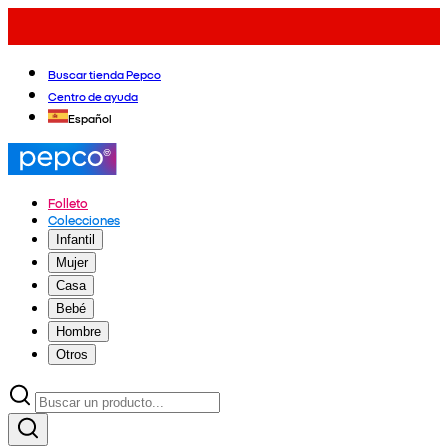
Buscar tienda Pepco
Centro de ayuda
Español
Folleto
Colecciones
Infantil
Mujer
Casa
Bebé
Hombre
Otros