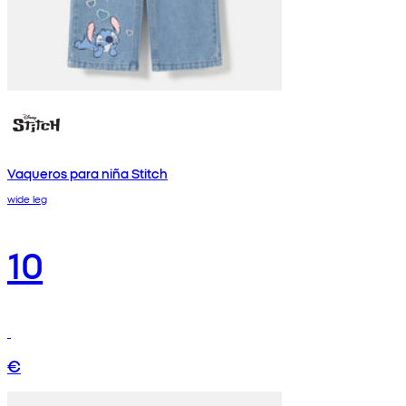
Vaqueros para niña Stitch
wide leg
10
€