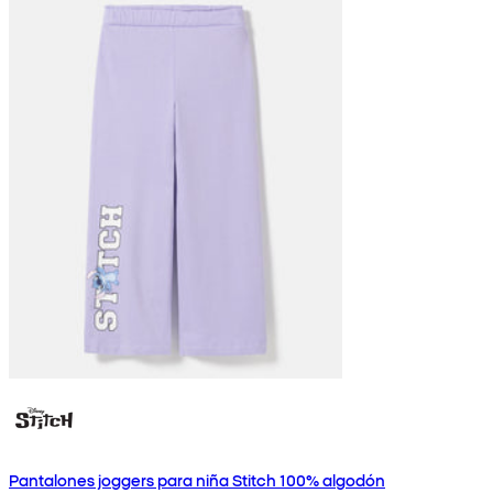
Pantalones joggers para niña Stitch 100% algodón