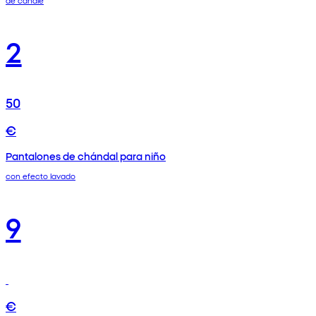
de canalé
2
50
€
Pantalones de chándal para niño
con efecto lavado
9
€