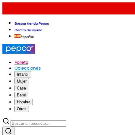
Buscar tienda Pepco
Centro de ayuda
Español
Folleto
Colecciones
Infantil
Mujer
Casa
Bebé
Hombre
Otros