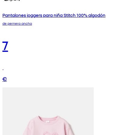
Pantalones joggers para niña Stitch 100% algodón
de pernera ancha
7
€