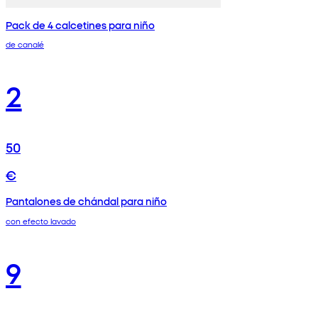
Pack de 4 calcetines para niño
de canalé
2
50
€
Pantalones de chándal para niño
con efecto lavado
9