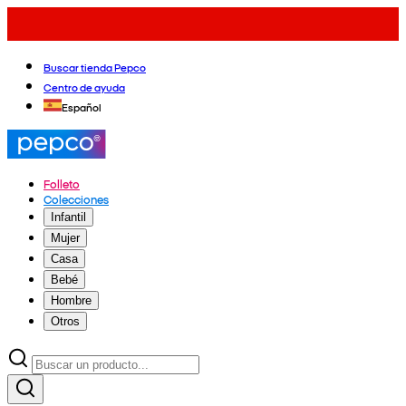
Buscar tienda Pepco
Centro de ayuda
Español
Folleto
Colecciones
Infantil
Mujer
Casa
Bebé
Hombre
Otros