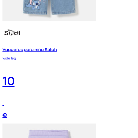
Vaqueros para niña Stitch
wide leg
10
€