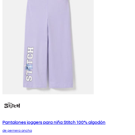
Pantalones joggers para niña Stitch 100% algodón
de pernera ancha