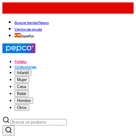
Buscar tienda Pepco
Centro de ayuda
Español
Folleto
Colecciones
Infantil
Mujer
Casa
Bebé
Hombre
Otros