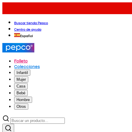
Buscar tienda Pepco
Centro de ayuda
Español
Folleto
Colecciones
Infantil
Mujer
Casa
Bebé
Hombre
Otros