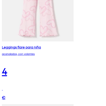
Leggings flare para niña
acanalados, con volantes
4
€