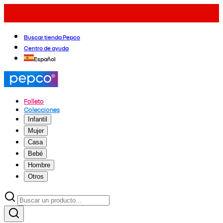
Buscar tienda Pepco
Centro de ayuda
Español
Folleto
Colecciones
Infantil
Mujer
Casa
Bebé
Hombre
Otros