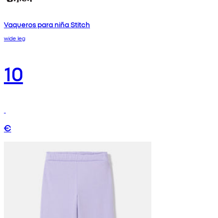
Vaqueros para niña Stitch
wide leg
10
€