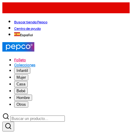
Buscar tienda Pepco
Centro de ayuda
Español
Folleto
Colecciones
Infantil
Mujer
Casa
Bebé
Hombre
Otros