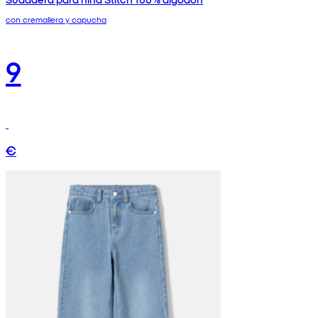
con cremallera y capucha
9
€