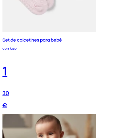
Set de calcetines para bebé
con lazo
1
30
€