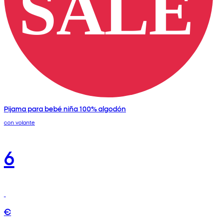
Pijama para bebé niña 100% algodón
con volante
6
€