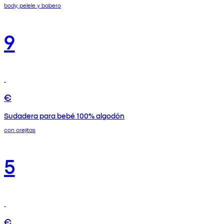
body, pelele y babero
9
€
Sudadera para bebé 100% algodón
con orejitas
5
€