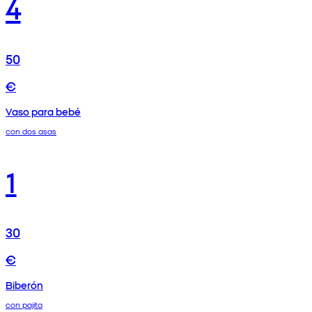
4
50
€
Vaso para bebé
con dos asas
1
30
€
Biberón
con pajita