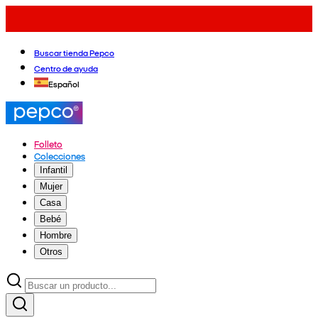
Buscar tienda Pepco
Centro de ayuda
Español
Folleto
Colecciones
Infantil
Mujer
Casa
Bebé
Hombre
Otros