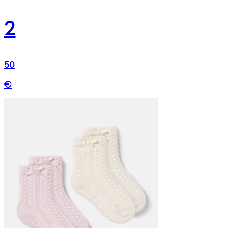
2
50
€