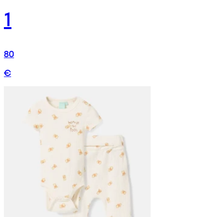
1
80
€