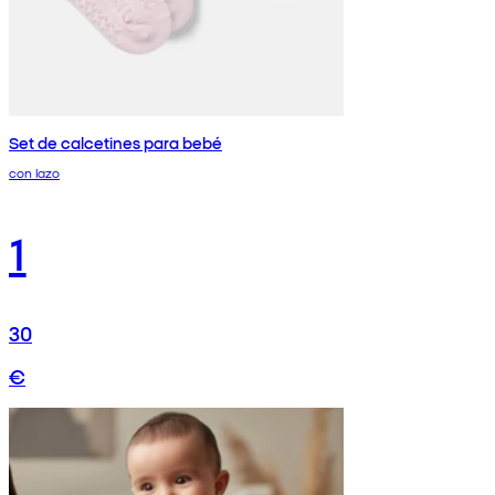
Set de calcetines para bebé
con lazo
1
30
€