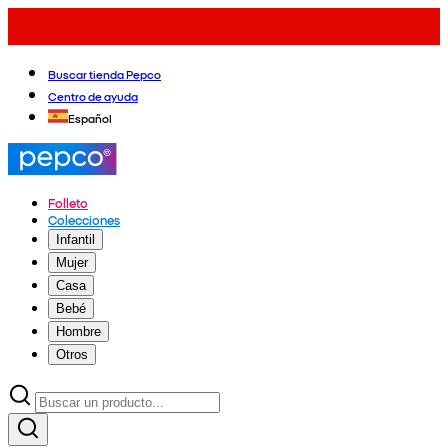
Buscar tienda Pepco
Centro de ayuda
Español
Folleto
Colecciones
Infantil
Mujer
Casa
Bebé
Hombre
Otros