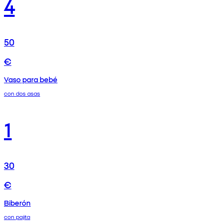
4
50
€
Vaso para bebé
con dos asas
1
30
€
Biberón
con pajita