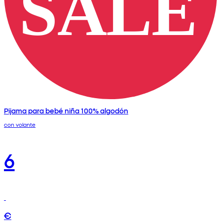
Pijama para bebé niña 100% algodón
con volante
6
€