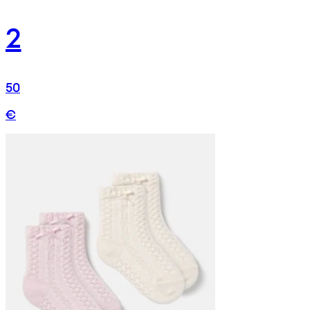
2
50
€