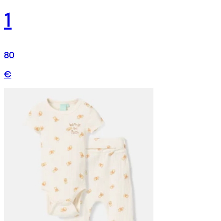
1
80
€