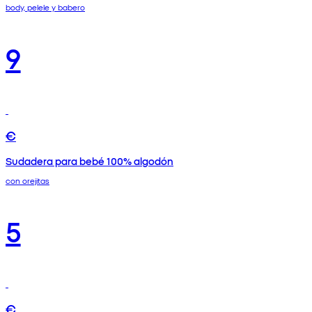
body, pelele y babero
9
€
Sudadera para bebé 100% algodón
con orejitas
5
€