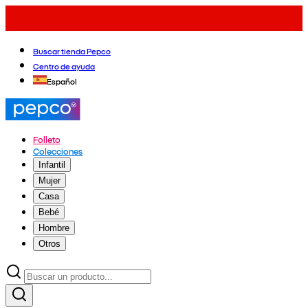
Buscar tienda Pepco
Centro de ayuda
Español
Folleto
Colecciones
Infantil
Mujer
Casa
Bebé
Hombre
Otros