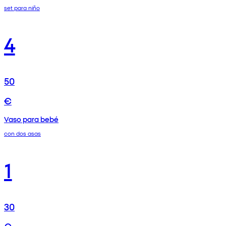
set para niño
4
50
€
Vaso para bebé
con dos asas
1
30
€