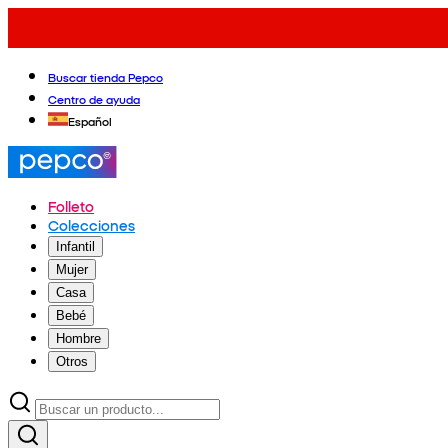
Buscar tienda Pepco
Centro de ayuda
Español
Folleto
Colecciones
Infantil
Mujer
Casa
Bebé
Hombre
Otros