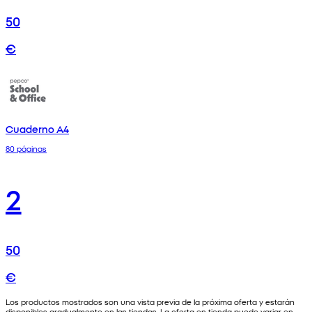
50
€
Cuaderno A4
80 páginas
2
50
€
Los productos mostrados son una vista previa de la próxima oferta y estarán
disponibles gradualmente en las tiendas. La oferta en tienda puede variar en