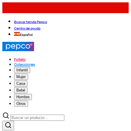
Buscar tienda Pepco
Centro de ayuda
Español
Folleto
Colecciones
Infantil
Mujer
Casa
Bebé
Hombre
Otros