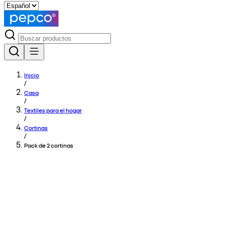
Inicio
/
Casa
/
Textiles para el hogar
/
Cortinas
/
Pack de 2 cortinas