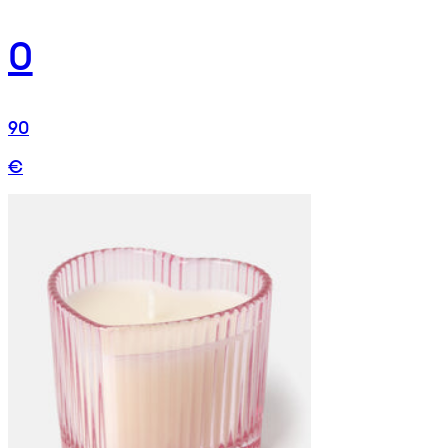
0
90
€