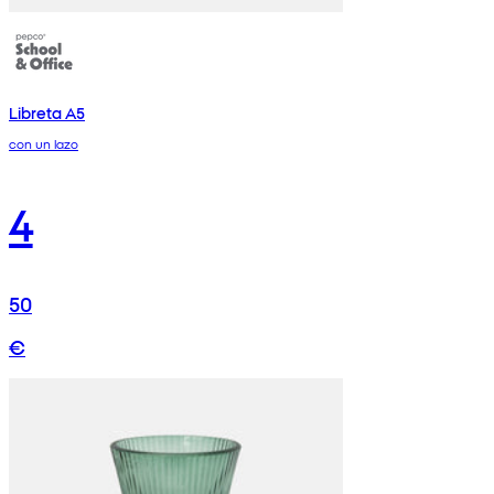
Libreta A5
con un lazo
4
50
€