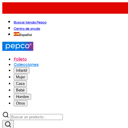
Buscar tienda Pepco
Centro de ayuda
Español
Folleto
Colecciones
Infantil
Mujer
Casa
Bebé
Hombre
Otros