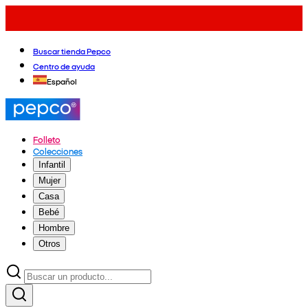
Buscar tienda Pepco
Centro de ayuda
Español
Folleto
Colecciones
Infantil
Mujer
Casa
Bebé
Hombre
Otros