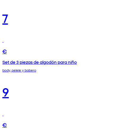
7
€
Set de 3 piezas de algodón para niño
body, pelele y babero
9
€