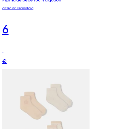
cierre de cremallera
6
€