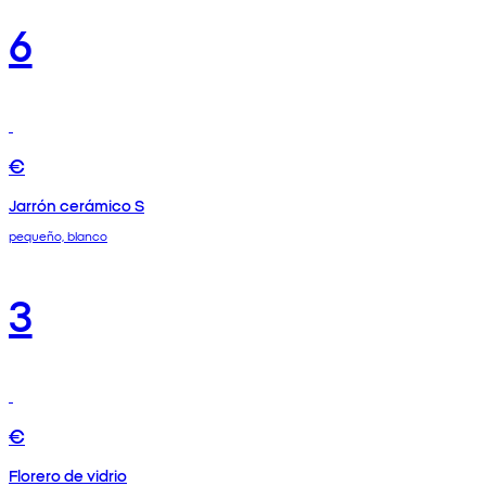
6
€
Jarrón cerámico S
pequeño, blanco
3
€
Florero de vidrio