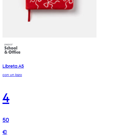
Libreta A5
con un lazo
4
50
€