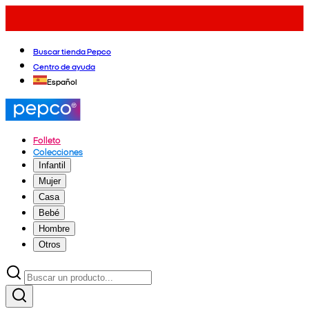
Buscar tienda Pepco
Centro de ayuda
Español
Folleto
Colecciones
Infantil
Mujer
Casa
Bebé
Hombre
Otros